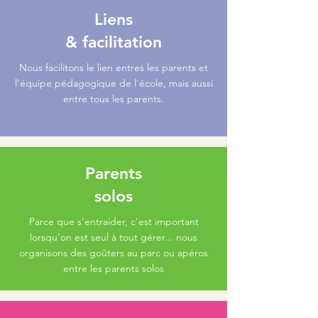
Liens
& facilitation
Nous facilitons le lien entres les parents et
l'équipe pédagogique de l'école, mais aussi
entre tous les parents
.
Parents
solos
Parce que s'entraider, c'est important
lorsqu'on est seul à tout gérer... nous
organisons des goûters au parc ou apéros
entre les parents solos