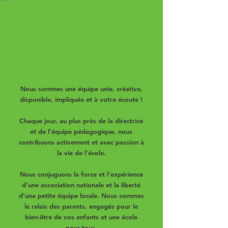
Nous sommes une équipe unie, créative,
disponible, impliquée et à votre écoute !
Chaque jour, au plus près de la directrice
et de l’équipe pédagogique,
nous
contribuons activement et avec passion à
la vie de l’école.
Nous conjuguons la force et l’expérience
d’une association nationale et la liberté
d’une petite équipe locale. Nous sommes
le relais des parents, engagés pour le
bien-être de vos enfants et une école
pour tous.