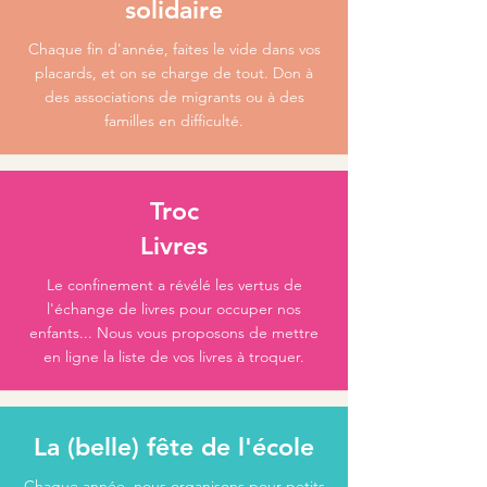
solidaire
Chaque fin d'année, faites le vide dans vos
placards, et on se charge de tout. Don à
des associations de migrants ou à des
familles en difficulté.
Troc
Livres
Le confinement a révélé les vertus de
l'échange de livres pour occuper nos
enfants... Nous vous proposons de mettre
en ligne la liste de vos livres à troquer.
La (belle) fête de l'école
Chaque année, nous organisons pour petits