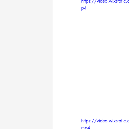
https://video.wixsta
p4
https://video.wixsta
mp4