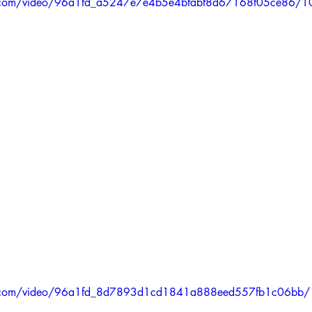
tic.com/video/96a1fd_a5247e7e4b5e4bfabf8d67168f05ce86/1
tic.com/video/96a1fd_8d7893d1cd1841a888eed557fb1c06bb/