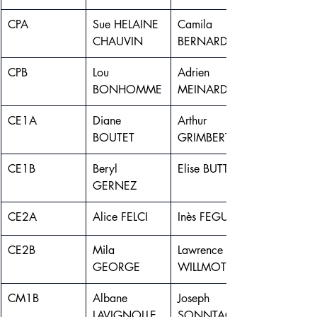
CPA
Sue HELAINE 
Camila 
CHAUVIN
BERNARD
CPB
Lou 
Adrien 
BONHOMME
MEINARDI
CE1A
Diane 
Arthur 
BOUTET
GRIMBERT
CE1B
Beryl 
Elise BUTTET
GERNEZ
CE2A
Alice FELCI
Inès FEGUIR
CE2B
Mila 
Lawrence 
GEORGE
WILLMOTT
CM1B
Albane 
Joseph 
LAVIGNOLLE
SONNTAG 