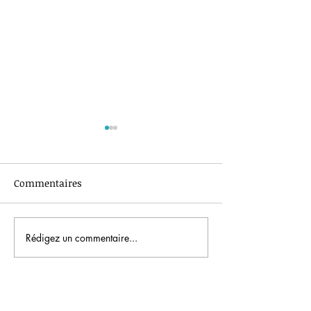
Jour 3
Commentaires
Canicule
Rédigez un commentaire...