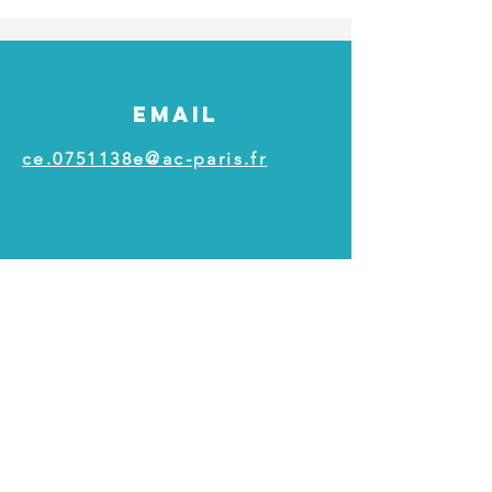
EMAIL
ce.0751138e@ac-paris.fr
ADRESSE
Ecole Polyvalente d'Application
Lecomte
6 rue Lecomte
75017 Paris