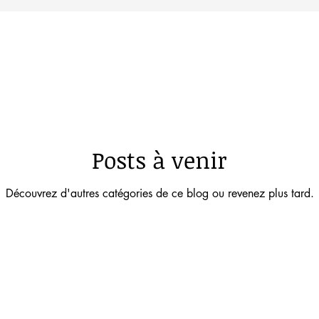
de Table
GAZETTE N°3
ClasseDécouverte_CM1B
e verte CE2A
Posts à venir
Découvrez d'autres catégories de ce blog ou revenez plus tard.