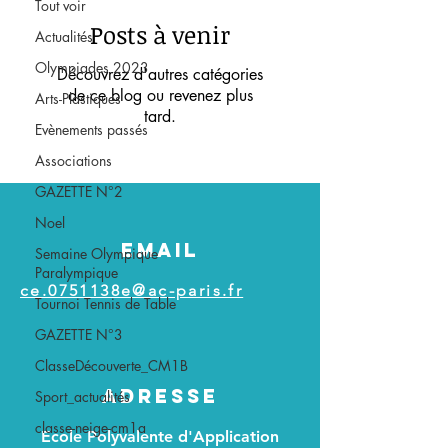
Tout voir
Posts à venir
Actualités
Olympiades 2023
Découvrez d'autres catégories
de ce blog ou revenez plus
Arts-Plastiques
tard.
Evènements passés
Associations
GAZETTE N°2
Noel
EMAIL
Semaine Olympique
Paralympique
ce.0751138e@ac-paris.fr
Tournoi Tennis de Table
GAZETTE N°3
ClasseDécouverte_CM1B
ADRESSE
Sport_actualités
classe-neige-cm1a
Ecole Polyvalente d'Application