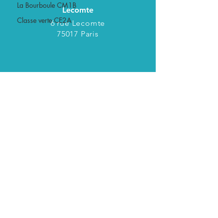
La Bourboule CM1B
Lecomte
Classe verte CE2A
6 rue Lecomte
75017 Paris
TELEPHONE
01 46 27 29 40